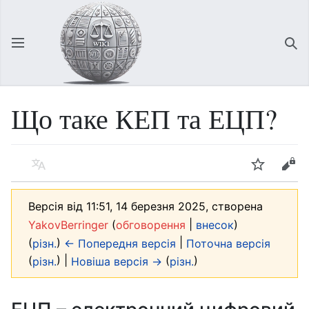
Відкрити головне меню
Зна
Що таке КЕП та ЕЦП?
Мова
Спостерігати
Редагувати
Версія від 11:51, 14 березня 2025, створена
(
|
)
YakovBerringer
обговорення
внесок
(
)
|
різн.
← Попередня версія
Поточна версія
(
) |
(
)
різн.
Новіша версія →
різн.