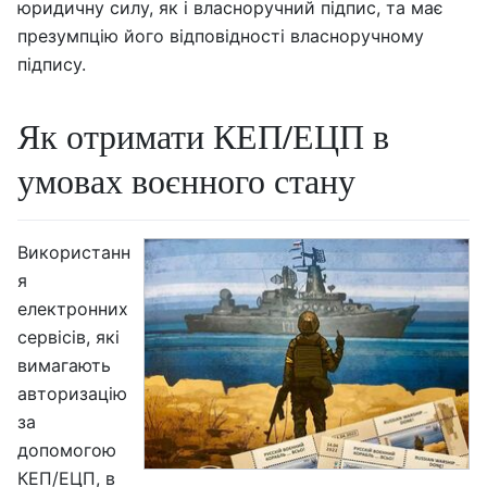
юридичну силу, як і власноручний підпис, та має
презумпцію його відповідності власноручному
підпису.
Як отримати КЕП/ЕЦП в
умовах воєнного стану
Використанн
я
електронних
сервісів, які
вимагають
авторизацію
за
допомогою
КЕП/ЕЦП, в