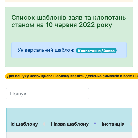
Список шаблонів заяв та клопотань
станом на 10 червня 2022 року
Універсальний шаблон:
Клопотання / Заява
Для пошуку необхідного шаблону введіть декілька символів в поле
Id шаблону
Назва шаблону
Інстанція