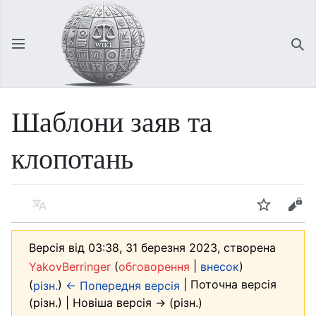
Відкрити головне меню
Зна
Шаблони заяв та
клопотань
Мова
Спостерігати
Редагувати
Версія від 03:38, 31 березня 2023, створена
(
|
)
YakovBerringer
обговорення
внесок
(
)
| Поточна версія
різн.
← Попередня версія
(різн.) | Новіша версія → (різн.)