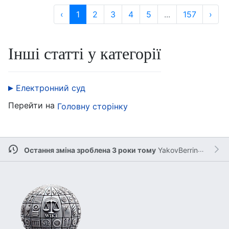
‹
1
2
3
4
5
...
157
›
Інші статті у категорії
Електронний суд
Перейти на
Головну сторінку
Остання зміна зроблена 3 роки тому
YakovBerringer