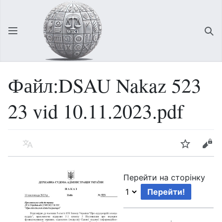
Відкрити головне меню
Зна
Файл:DSAU Nakaz 523
23 vid 10.11.2023.pdf
Мова
Спостерігати
Редагувати
Перейти на сторінку