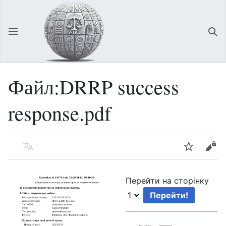
Відкрити головне меню
Зна
Файл:DRRP success
response.pdf
Мова
Спостерігати
Редагувати
Перейти на сторінку