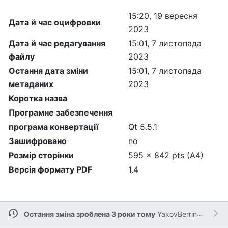
15:20, 19 вересня
Дата й час оцифровки
2023
Дата й час редагування
15:01, 7 листопада
файлу
2023
Остання дата зміни
15:01, 7 листопада
метаданих
2023
Коротка назва
Програмне забезпечення
програма конвертації
Qt 5.5.1
Зашифровано
no
Розмір сторінки
595 x 842 pts (A4)
Версія формату PDF
1.4
Остання зміна зроблена 3 роки тому
YakovBerringer