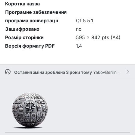
Коротка назва
Програмне забезпечення
програма конвертації
Qt 5.5.1
Зашифровано
no
Розмір сторінки
595 x 842 pts (A4)
Версія формату PDF
1.4
Остання зміна зроблена 3 роки тому
YakovBerringer