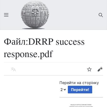
Відкрити головне меню
Зна
Файл:DRRP success
response.pdf
Мова
Спостерігати
Редагувати
Перейти на сторінку