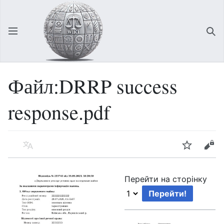
Відкрити головне меню
Зна
Файл:DRRP success
response.pdf
Мова
Спостерігати
Редагувати
Перейти на сторінку