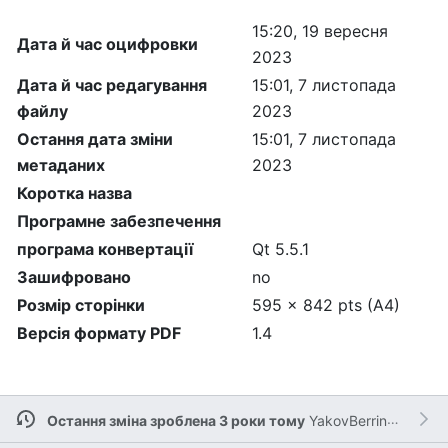
15:20, 19 вересня
Дата й час оцифровки
2023
Дата й час редагування
15:01, 7 листопада
файлу
2023
Остання дата зміни
15:01, 7 листопада
метаданих
2023
Коротка назва
Програмне забезпечення
програма конвертації
Qt 5.5.1
Зашифровано
no
Розмір сторінки
595 x 842 pts (A4)
Версія формату PDF
1.4
Остання зміна зроблена 3 роки тому
YakovBerringer