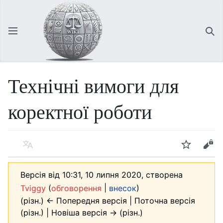
Відкрити головне меню
Зна
Технічні вимоги для
коректної роботи
Мова
Спостерігати
Редагувати
Версія від 10:31, 10 липня 2020, створена
(
|
)
Tviggy
обговорення
внесок
(різн.) ← Попередня версія | Поточна версія
(різн.) | Новіша версія → (різн.)