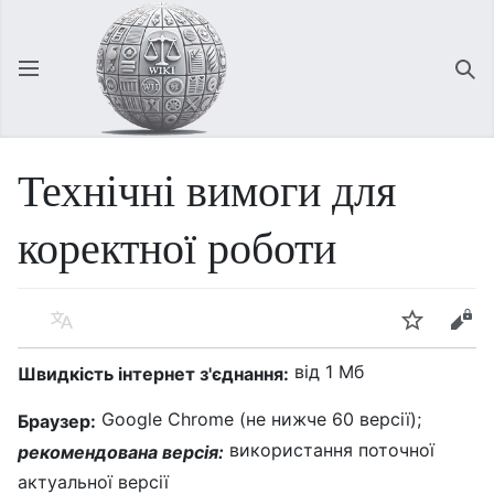
Відкрити головне меню
Зна
Технічні вимоги для
коректної роботи
Мова
Спостерігати
Редагувати
від 1 Мб
Швидкість інтернет з'єднання:
Google Chrome (не нижче 60 версії);
Браузер:
використання поточної
рекомендована версія:
актуальної версії