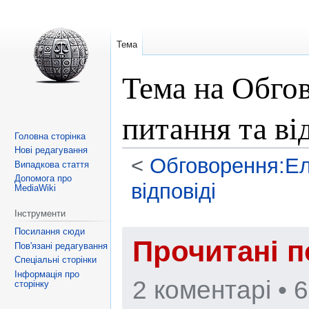
Тема
Тема на Обго
питання та ві
Головна сторінка
Нові редагування
<
Обговорення:Ел
Випадкова стаття
Допомога про
відповіді
MediaWiki
Інструменти
Перейти
Перейти
Посилання сюди
до
до
Прочитані п
Пов'язані редагування
навігації
пошуку
Спеціальні сторінки
Інформація про
2 коментарі •
6
сторінку