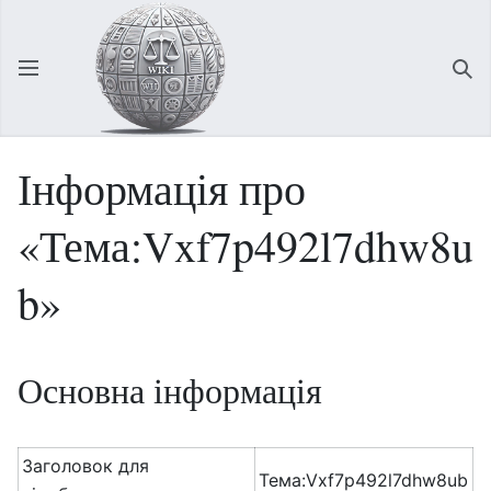
Відкрити головне меню
Зна
Інформація про
«Тема:Vxf7p492l7dhw8u
b»
Основна інформація
Заголовок для
Тема:Vxf7p492l7dhw8ub