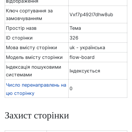
відображення
Ключ сортування за
Vxf7p492l7dhw8ub
замовчуванням
Простір назв
Тема
ID сторінки
326
Мова вмісту сторінки
uk - українська
Модель вмісту сторінки
flow-board
Індексація пошуковими
Індексується
системами
Число перенаправлень на
0
цю сторінку
Захист сторінки