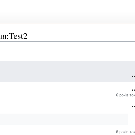
я:Test2
6 років то
6 років то