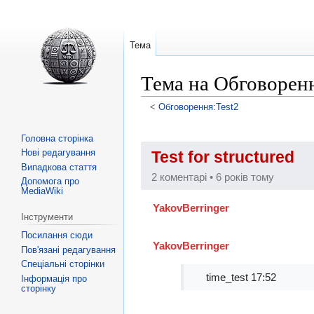
Тема
Тема на Обговоренн
<
Обговорення:Test2
Перейти
Перейти
Головна сторінка
до
до
Нові редагування
Test for structured
навігації
пошуку
Випадкова стаття
2 коментарі •
6 років тому
Допомога про
MediaWiki
YakovBerringer
Інструменти
Посилання сюди
YakovBerringer
Пов'язані редагування
Спеціальні сторінки
time_test 17:52
Інформація про
сторінку