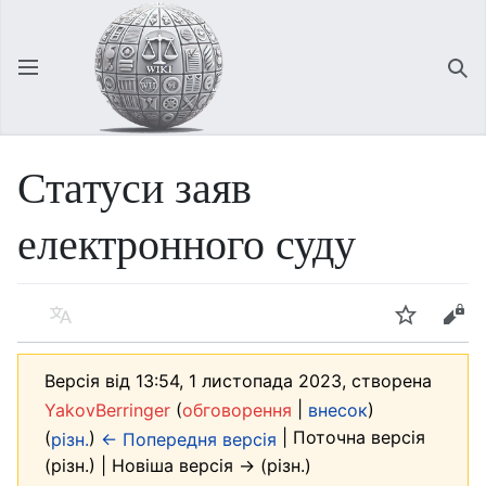
Відкрити головне меню
Зна
Статуси заяв
електронного суду
Мова
Спостерігати
Редагувати
Версія від 13:54, 1 листопада 2023, створена
(
|
)
YakovBerringer
обговорення
внесок
(
)
| Поточна версія
різн.
← Попередня версія
(різн.) | Новіша версія → (різн.)