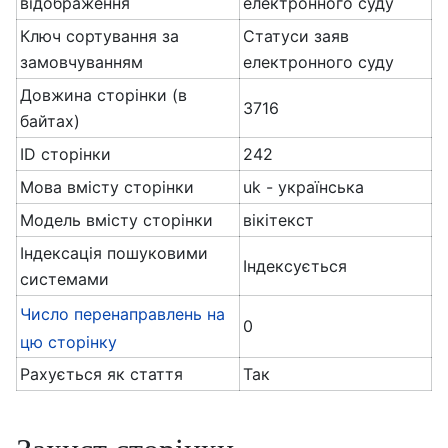
відображення
електронного суду
Ключ сортування за
Статуси заяв
замовчуванням
електронного суду
Довжина сторінки (в
3716
байтах)
ID сторінки
242
Мова вмісту сторінки
uk - українська
Модель вмісту сторінки
вікітекст
Індексація пошуковими
Індексується
системами
Число перенаправлень на
0
цю сторінку
Рахується як стаття
Так