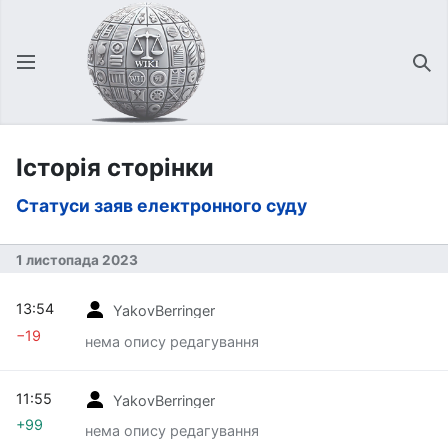
Відкрити головне меню
Зна
Історія сторінки
Статуси заяв електронного суду
1 листопада 2023
13:54
YakovBerringer
−19
нема опису редагування
11:55
YakovBerringer
+99
нема опису редагування