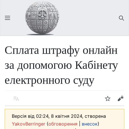
Відкрити головне меню
Зна
Сплата штрафу онлайн
за допомогою Кабінету
електронного суду
Мова
Спостерігати
Редагувати
Версія від 02:24, 8 квітня 2024, створена
(
|
)
YakovBerringer
обговорення
внесок