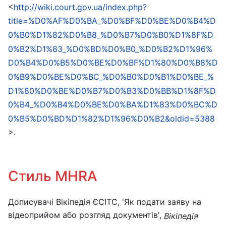
<
http://wiki.court.gov.ua/index.php?
title=%D0%AF%D0%BA_%D0%BF%D0%BE%D0%B4%D
0%B0%D1%82%D0%B8_%D0%B7%D0%B0%D1%8F%D
0%B2%D1%83_%D0%BD%D0%B0_%D0%B2%D1%96%
D0%B4%D0%B5%D0%BE%D0%BF%D1%80%D0%B8%D
0%B9%D0%BE%D0%BC_%D0%B0%D0%B1%D0%BE_%
D1%80%D0%BE%D0%B7%D0%B3%D0%BB%D1%8F%D
0%B4_%D0%B4%D0%BE%D0%BA%D1%83%D0%BC%D
0%B5%D0%BD%D1%82%D1%96%D0%B2&oldid=5388
>.
Стиль MHRA
Дописувачі Вікіпедія ЄСІТС, 'Як подати заяву на
відеоприйом або розгляд документів',
Вікіпедія