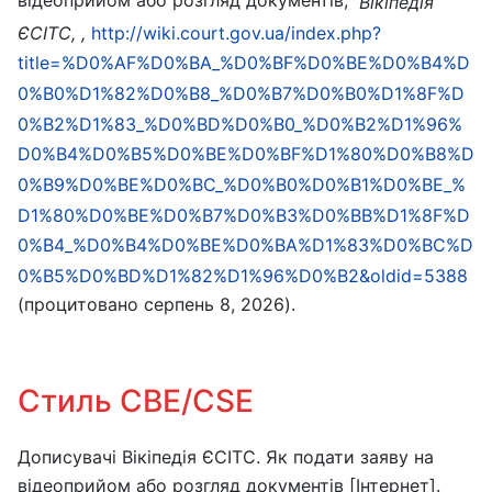
відеоприйом або розгляд документів,"
Вікіпедія
ЄСІТС, ,
http://wiki.court.gov.ua/index.php?
title=%D0%AF%D0%BA_%D0%BF%D0%BE%D0%B4%D
0%B0%D1%82%D0%B8_%D0%B7%D0%B0%D1%8F%D
0%B2%D1%83_%D0%BD%D0%B0_%D0%B2%D1%96%
D0%B4%D0%B5%D0%BE%D0%BF%D1%80%D0%B8%D
0%B9%D0%BE%D0%BC_%D0%B0%D0%B1%D0%BE_%
D1%80%D0%BE%D0%B7%D0%B3%D0%BB%D1%8F%D
0%B4_%D0%B4%D0%BE%D0%BA%D1%83%D0%BC%D
0%B5%D0%BD%D1%82%D1%96%D0%B2&oldid=5388
(процитовано серпень 8, 2026).
Стиль CBE/CSE
Дописувачі Вікіпедія ЄСІТС. Як подати заяву на
відеоприйом або розгляд документів [Інтернет].