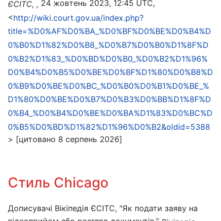
24 жовтень 2023, 12:45 UTC,
ЄСІТС, ,
<
http://wiki.court.gov.ua/index.php?
title=%D0%AF%D0%BA_%D0%BF%D0%BE%D0%B4%D
0%B0%D1%82%D0%B8_%D0%B7%D0%B0%D1%8F%D
0%B2%D1%83_%D0%BD%D0%B0_%D0%B2%D1%96%
D0%B4%D0%B5%D0%BE%D0%BF%D1%80%D0%B8%D
0%B9%D0%BE%D0%BC_%D0%B0%D0%B1%D0%BE_%
D1%80%D0%BE%D0%B7%D0%B3%D0%BB%D1%8F%D
0%B4_%D0%B4%D0%BE%D0%BA%D1%83%D0%BC%D
0%B5%D0%BD%D1%82%D1%96%D0%B2&oldid=5388
> [цитовано 8 серпень 2026]
Стиль Chicago
Дописувачі Вікіпедія ЄСІТС, "Як подати заяву на