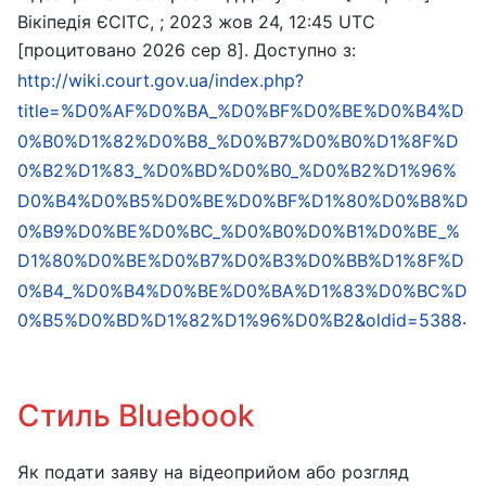
Вікіпедія ЄСІТС, ; 2023 жов 24, 12:45 UTC
[процитовано 2026 сер 8]. Доступно з:
http://wiki.court.gov.ua/index.php?
title=%D0%AF%D0%BA_%D0%BF%D0%BE%D0%B4%D
0%B0%D1%82%D0%B8_%D0%B7%D0%B0%D1%8F%D
0%B2%D1%83_%D0%BD%D0%B0_%D0%B2%D1%96%
D0%B4%D0%B5%D0%BE%D0%BF%D1%80%D0%B8%D
0%B9%D0%BE%D0%BC_%D0%B0%D0%B1%D0%BE_%
D1%80%D0%BE%D0%B7%D0%B3%D0%BB%D1%8F%D
0%B4_%D0%B4%D0%BE%D0%BA%D1%83%D0%BC%D
.
0%B5%D0%BD%D1%82%D1%96%D0%B2&oldid=5388
Стиль Bluebook
Як подати заяву на відеоприйом або розгляд