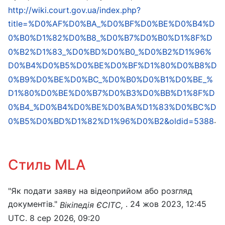
http://wiki.court.gov.ua/index.php?
title=%D0%AF%D0%BA_%D0%BF%D0%BE%D0%B4%D
0%B0%D1%82%D0%B8_%D0%B7%D0%B0%D1%8F%D
0%B2%D1%83_%D0%BD%D0%B0_%D0%B2%D1%96%
D0%B4%D0%B5%D0%BE%D0%BF%D1%80%D0%B8%D
0%B9%D0%BE%D0%BC_%D0%B0%D0%B1%D0%BE_%
D1%80%D0%BE%D0%B7%D0%B3%D0%BB%D1%8F%D
0%B4_%D0%B4%D0%BE%D0%BA%D1%83%D0%BC%D
.
0%B5%D0%BD%D1%82%D1%96%D0%B2&oldid=5388
Стиль MLA
"Як подати заяву на відеоприйом або розгляд
документів."
. 24 жов 2023, 12:45
Вікіпедія ЄСІТС,
UTC. 8 сер 2026, 09:20