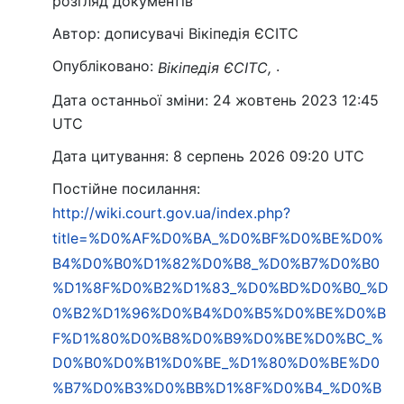
розгляд документів
Автор: дописувачі Вікіпедія ЄСІТС
Опубліковано:
.
Вікіпедія ЄСІТС,
Дата останньої зміни: 24 жовтень 2023 12:45
UTC
Дата цитування: 8 серпень 2026 09:20 UTC
Постійне посилання:
http://wiki.court.gov.ua/index.php?
title=%D0%AF%D0%BA_%D0%BF%D0%BE%D0%
B4%D0%B0%D1%82%D0%B8_%D0%B7%D0%B0
%D1%8F%D0%B2%D1%83_%D0%BD%D0%B0_%D
0%B2%D1%96%D0%B4%D0%B5%D0%BE%D0%B
F%D1%80%D0%B8%D0%B9%D0%BE%D0%BC_%
D0%B0%D0%B1%D0%BE_%D1%80%D0%BE%D0
%B7%D0%B3%D0%BB%D1%8F%D0%B4_%D0%B