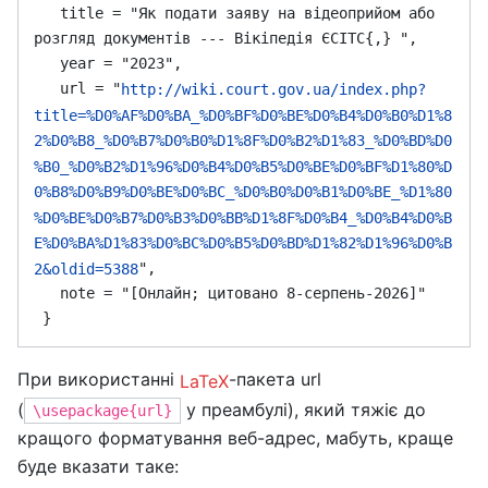
   title = "Як подати заяву на відеоприйом або 
розгляд документів --- Вікіпедія ЄСІТС{,} ",

   year = "2023",

   url = "
http://wiki.court.gov.ua/index.php?
title=%D0%AF%D0%BA_%D0%BF%D0%BE%D0%B4%D0%B0%D1%8
2%D0%B8_%D0%B7%D0%B0%D1%8F%D0%B2%D1%83_%D0%BD%D0
%B0_%D0%B2%D1%96%D0%B4%D0%B5%D0%BE%D0%BF%D1%80%D
0%B8%D0%B9%D0%BE%D0%BC_%D0%B0%D0%B1%D0%BE_%D1%80
%D0%BE%D0%B7%D0%B3%D0%BB%D1%8F%D0%B4_%D0%B4%D0%B
E%D0%BA%D1%83%D0%BC%D0%B5%D0%BD%D1%82%D1%96%D0%B
",

2&oldid=5388
   note = "[Онлайн; цитовано 8-серпень-2026]"

При використанні
-пакета url
LaTeX
(
у преамбулі), який тяжіє до
\usepackage{url}
кращого форматування веб-адрес, мабуть, краще
буде вказати таке: