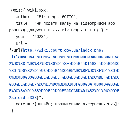
 @misc{ wiki:xxx,

   author = "Вікіпедія ЄСІТС",

   title = "Як подати заяву на відеоприйом або 
розгляд документів --- Вікіпедія ЄСІТС{,} ",

   year = "2023",

   url = 
"
\url{
http://wiki.court.gov.ua/index.php?
title=%D0%AF%D0%BA_%D0%BF%D0%BE%D0%B4%D0%B0%D1%8
2%D0%B8_%D0%B7%D0%B0%D1%8F%D0%B2%D1%83_%D0%BD%D0
%B0_%D0%B2%D1%96%D0%B4%D0%B5%D0%BE%D0%BF%D1%80%D
0%B8%D0%B9%D0%BE%D0%BC_%D0%B0%D0%B1%D0%BE_%D1%80
%D0%BE%D0%B7%D0%B3%D0%BB%D1%8F%D0%B4_%D0%B4%D0%B
E%D0%BA%D1%83%D0%BC%D0%B5%D0%BD%D1%82%D1%96%D0%B
",

2&oldid=5388
}
   note = "[Онлайн; процитовано 8-серпень-2026]"
