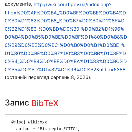
документів,
http://wiki.court.gov.ua/index.php?
title=%D0%AF%D0%BA_%D0%BF%D0%BE%D0%B4%D
0%B0%D1%82%D0%B8_%D0%B7%D0%B0%D1%8F%D
0%B2%D1%83_%D0%BD%D0%B0_%D0%B2%D1%96%
D0%B4%D0%B5%D0%BE%D0%BF%D1%80%D0%B8%D
0%B9%D0%BE%D0%BC_%D0%B0%D0%B1%D0%BE_%
D1%80%D0%BE%D0%B7%D0%B3%D0%BB%D1%8F%D
0%B4_%D0%B4%D0%BE%D0%BA%D1%83%D0%BC%D
0%B5%D0%BD%D1%82%D1%96%D0%B2&oldid=5388
(останній перегляд серпень 8, 2026).
Запис
BibTeX
 @misc{ wiki:xxx,

   author = "Вікіпедія ЄСІТС",
