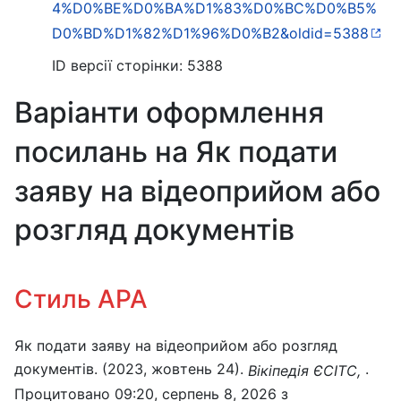
4%D0%BE%D0%BA%D1%83%D0%BC%D0%B5%
D0%BD%D1%82%D1%96%D0%B2&oldid=5388
ID версії сторінки: 5388
Варіанти оформлення
посилань на Як подати
заяву на відеоприйом або
розгляд документів
Стиль APA
Як подати заяву на відеоприйом або розгляд
документів. (2023, жовтень 24).
.
Вікіпедія ЄСІТС,
Процитовано 09:20, серпень 8, 2026 з