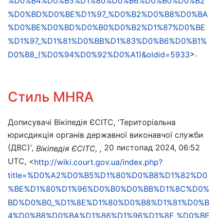
%D0%B4%D0%B5%D1%80%D0%B6%D0%B0%D0%B2
%D0%BD%D0%BE%D1%97_%D0%B2%D0%B8%D0%BA
%D0%BE%D0%BD%D0%B0%D0%B2%D1%87%D0%BE
%D1%97_%D1%81%D0%BB%D1%83%D0%B6%D0%B1%
>.
D0%B8_(%D0%94%D0%92%D0%A1)&oldid=5933
Стиль MHRA
Дописувачі Вікіпедія ЄСІТС, 'Територіальна
юрисдикція органів державної виконавчої служби
(ДВС)',
20 листопад 2024, 06:52
Вікіпедія ЄСІТС, ,
UTC, <
http://wiki.court.gov.ua/index.php?
title=%D0%A2%D0%B5%D1%80%D0%B8%D1%82%D0
%BE%D1%80%D1%96%D0%B0%D0%BB%D1%8C%D0%
BD%D0%B0_%D1%8E%D1%80%D0%B8%D1%81%D0%B
4%D0%B8%D0%BA%D1%86%D1%96%D1%8F_%D0%BE