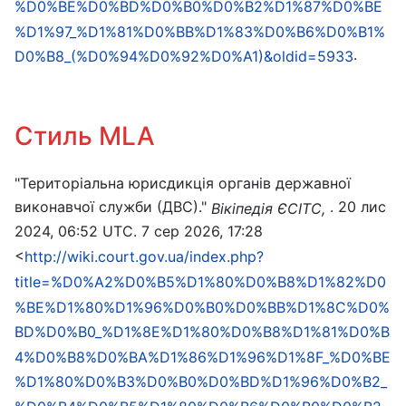
%D0%BE%D0%BD%D0%B0%D0%B2%D1%87%D0%BE
%D1%97_%D1%81%D0%BB%D1%83%D0%B6%D0%B1%
.
D0%B8_(%D0%94%D0%92%D0%A1)&oldid=5933
Стиль MLA
"Територіальна юрисдикція органів державної
виконавчої служби (ДВС)."
. 20 лис
Вікіпедія ЄСІТС,
2024, 06:52 UTC. 7 сер 2026, 17:28
<
http://wiki.court.gov.ua/index.php?
title=%D0%A2%D0%B5%D1%80%D0%B8%D1%82%D0
%BE%D1%80%D1%96%D0%B0%D0%BB%D1%8C%D0%
BD%D0%B0_%D1%8E%D1%80%D0%B8%D1%81%D0%B
4%D0%B8%D0%BA%D1%86%D1%96%D1%8F_%D0%BE
%D1%80%D0%B3%D0%B0%D0%BD%D1%96%D0%B2_