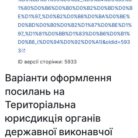
1%80%D0%B6%D0%B0%D0%B2%D0%BD%D0%B
E%D1%97_%D0%B2%D0%B8%D0%BA%D0%BE%
D0%BD%D0%B0%D0%B2%D1%87%D0%BE%D1%
97_%D1%81%D0%BB%D1%83%D0%B6%D0%B1%
D0%B8_(%D0%94%D0%92%D0%A1)&oldid=593
3
ID версії сторінки: 5933
Варіанти оформлення
посилань на
Територіальна
юрисдикція органів
державної виконавчої