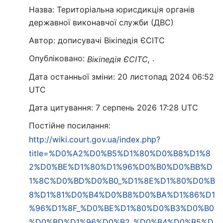
Назва: Територіальна юрисдикція органів
державної виконавчої служби (ДВС)
Автор: дописувачі Вікіпедія ЄСІТС
Опубліковано:
.
Вікіпедія ЄСІТС,
Дата останньої зміни: 20 листопад 2024 06:52
UTC
Дата цитування: 7 серпень 2026 17:28 UTC
Постійне посилання:
http://wiki.court.gov.ua/index.php?
title=%D0%A2%D0%B5%D1%80%D0%B8%D1%8
2%D0%BE%D1%80%D1%96%D0%B0%D0%BB%D
1%8C%D0%BD%D0%B0_%D1%8E%D1%80%D0%B
8%D1%81%D0%B4%D0%B8%D0%BA%D1%86%D1
%96%D1%8F_%D0%BE%D1%80%D0%B3%D0%B0
%D0%BD%D1%96%D0%B2_%D0%B4%D0%B5%D