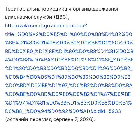
Територіальна юрисдикція органів державної
виконавчої служби (ДВС),
http://wiki.court.gov.ua/index.php?
title=%D0%A2%D0%B5%D1%80%D0%B8%D1%82%D0
%BE%D1%80%D1%96%D0%B0%D0%BB%D1%8C%D0%
BD%D0%B0_%D1%8E%D1%80%D0%B8%D1%81%D0%B
4%D0%B8%D0%BA%D1%86%D1%96%D1%8F_%D0%BE
%D1%80%D0%B3%D0%B0%D0%BD%D1%96%D0%B2_
%D0%B4%D0%B5%D1%80%D0%B6%D0%B0%D0%B2
%D0%BD%D0%BE%D1%97_%D0%B2%D0%B8%D0%BA
%D0%BE%D0%BD%D0%B0%D0%B2%D1%87%D0%BE
%D1%97_%D1%81%D0%BB%D1%83%D0%B6%D0%B1%
D0%B8_(%D0%94%D0%92%D0%A1)&oldid=5933
(останній перегляд серпень 7, 2026).