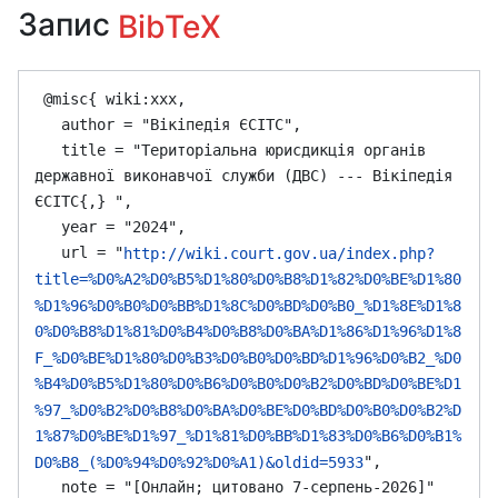
Запис
BibTeX
 @misc{ wiki:xxx,

   author = "Вікіпедія ЄСІТС",

   title = "Територіальна юрисдикція органів 
державної виконавчої служби (ДВС) --- Вікіпедія 
ЄСІТС{,} ",

   year = "2024",

   url = "
http://wiki.court.gov.ua/index.php?
title=%D0%A2%D0%B5%D1%80%D0%B8%D1%82%D0%BE%D1%80
%D1%96%D0%B0%D0%BB%D1%8C%D0%BD%D0%B0_%D1%8E%D1%8
0%D0%B8%D1%81%D0%B4%D0%B8%D0%BA%D1%86%D1%96%D1%8
F_%D0%BE%D1%80%D0%B3%D0%B0%D0%BD%D1%96%D0%B2_%D0
%B4%D0%B5%D1%80%D0%B6%D0%B0%D0%B2%D0%BD%D0%BE%D1
%97_%D0%B2%D0%B8%D0%BA%D0%BE%D0%BD%D0%B0%D0%B2%D
1%87%D0%BE%D1%97_%D1%81%D0%BB%D1%83%D0%B6%D0%B1%
",

D0%B8_(%D0%94%D0%92%D0%A1)&oldid=5933
   note = "[Онлайн; цитовано 7-серпень-2026]"
