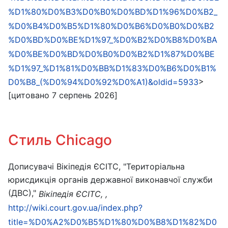
%D1%80%D0%B3%D0%B0%D0%BD%D1%96%D0%B2_
%D0%B4%D0%B5%D1%80%D0%B6%D0%B0%D0%B2
%D0%BD%D0%BE%D1%97_%D0%B2%D0%B8%D0%BA
%D0%BE%D0%BD%D0%B0%D0%B2%D1%87%D0%BE
%D1%97_%D1%81%D0%BB%D1%83%D0%B6%D0%B1%
>
D0%B8_(%D0%94%D0%92%D0%A1)&oldid=5933
[цитовано 7 серпень 2026]
Стиль Chicago
Дописувачі Вікіпедія ЄСІТС, "Територіальна
юрисдикція органів державної виконавчої служби
(ДВС),"
Вікіпедія ЄСІТС, ,
http://wiki.court.gov.ua/index.php?
title=%D0%A2%D0%B5%D1%80%D0%B8%D1%82%D0