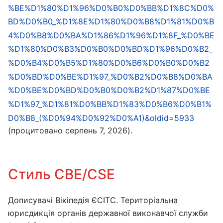
%BE%D1%80%D1%96%D0%B0%D0%BB%D1%8C%D0%
BD%D0%B0_%D1%8E%D1%80%D0%B8%D1%81%D0%B
4%D0%B8%D0%BA%D1%86%D1%96%D1%8F_%D0%BE
%D1%80%D0%B3%D0%B0%D0%BD%D1%96%D0%B2_
%D0%B4%D0%B5%D1%80%D0%B6%D0%B0%D0%B2
%D0%BD%D0%BE%D1%97_%D0%B2%D0%B8%D0%BA
%D0%BE%D0%BD%D0%B0%D0%B2%D1%87%D0%BE
%D1%97_%D1%81%D0%BB%D1%83%D0%B6%D0%B1%
D0%B8_(%D0%94%D0%92%D0%A1)&oldid=5933
(процитовано серпень 7, 2026).
Стиль CBE/CSE
Дописувачі Вікіпедія ЄСІТС. Територіальна
юрисдикція органів державної виконавчої служби