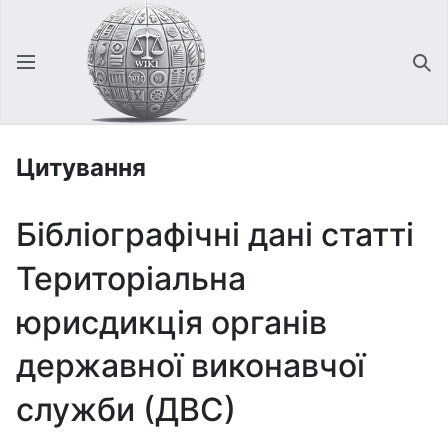
Відкрити головне меню
Зна
Цитування
Бібліографічні дані статті
Територіальна
юрисдикція органів
державної виконавчої
служби (ДВС)