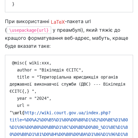
При використанні
-пакета url
LaTeX
(
у преамбулі), який тяжіє до
\usepackage{url}
кращого форматування веб-адрес, мабуть, краще
буде вказати таке:
 @misc{ wiki:xxx,

   author = "Вікіпедія ЄСІТС",

   title = "Територіальна юрисдикція органів 
державної виконавчої служби (ДВС) --- Вікіпедія 
ЄСІТС{,} ",

   year = "2024",

   url = 
"
\url{
http://wiki.court.gov.ua/index.php?
title=%D0%A2%D0%B5%D1%80%D0%B8%D1%82%D0%BE%D1%80
%D1%96%D0%B0%D0%BB%D1%8C%D0%BD%D0%B0_%D1%8E%D1%8
0%D0%B8%D1%81%D0%B4%D0%B8%D0%BA%D1%86%D1%96%D1%8