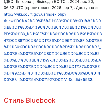
(ДВС) [Інтернет]. Вікіпедія ЄСІТС, ; 2024 лис 20,
06:52 UTC [процитовано 2026 сер 7]. Доступно з:
http://wiki.court.gov.ua/index.php?
title=%D0%A2%D0%B5%D1%80%D0%B8%D1%82%D0
%BE%D1%80%D1%96%D0%B0%D0%BB%D1%8C%D0%
BD%D0%B0_%D1%8E%D1%80%D0%B8%D1%81%D0%B
4%D0%B8%D0%BA%D1%86%D1%96%D1%8F_%D0%BE
%D1%80%D0%B3%D0%B0%D0%BD%D1%96%D0%B2_
%D0%B4%D0%B5%D1%80%D0%B6%D0%B0%D0%B2
%D0%BD%D0%BE%D1%97_%D0%B2%D0%B8%D0%BA
%D0%BE%D0%BD%D0%B0%D0%B2%D1%87%D0%BE
%D1%97_%D1%81%D0%BB%D1%83%D0%B6%D0%B1%
.
D0%B8_(%D0%94%D0%92%D0%A1)&oldid=5933
Стиль Bluebook