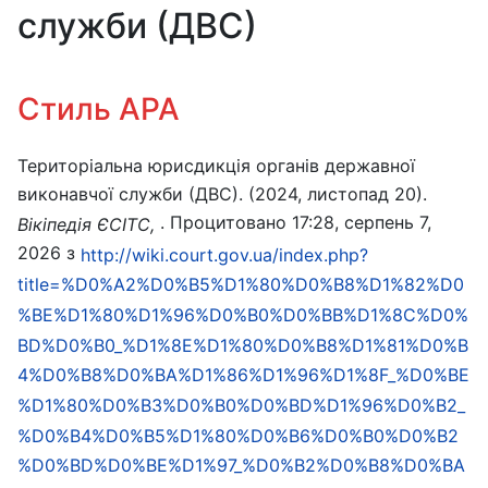
служби (ДВС)
Стиль APA
Територіальна юрисдикція органів державної
виконавчої служби (ДВС). (2024, листопад 20).
. Процитовано 17:28, серпень 7,
Вікіпедія ЄСІТС,
2026 з
http://wiki.court.gov.ua/index.php?
title=%D0%A2%D0%B5%D1%80%D0%B8%D1%82%D0
%BE%D1%80%D1%96%D0%B0%D0%BB%D1%8C%D0%
BD%D0%B0_%D1%8E%D1%80%D0%B8%D1%81%D0%B
4%D0%B8%D0%BA%D1%86%D1%96%D1%8F_%D0%BE
%D1%80%D0%B3%D0%B0%D0%BD%D1%96%D0%B2_
%D0%B4%D0%B5%D1%80%D0%B6%D0%B0%D0%B2
%D0%BD%D0%BE%D1%97_%D0%B2%D0%B8%D0%BA