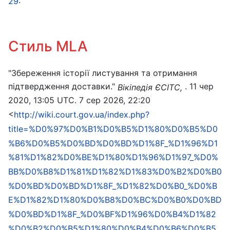
.
29
Стиль MLA
"Збереження історії листування та отримання
підтвердження доставки."
. 11 чер
Вікіпедія ЄСІТС,
2020, 13:05 UTC. 7 сер 2026, 22:20
<
http://wiki.court.gov.ua/index.php?
title=%D0%97%D0%B1%D0%B5%D1%80%D0%B5%D0
%B6%D0%B5%D0%BD%D0%BD%D1%8F_%D1%96%D1
%81%D1%82%D0%BE%D1%80%D1%96%D1%97_%D0%
BB%D0%B8%D1%81%D1%82%D1%83%D0%B2%D0%B0
%D0%BD%D0%BD%D1%8F_%D1%82%D0%B0_%D0%B
E%D1%82%D1%80%D0%B8%D0%BC%D0%B0%D0%BD
%D0%BD%D1%8F_%D0%BF%D1%96%D0%B4%D1%82
%D0%B2%D0%B5%D1%80%D0%B4%D0%B6%D0%B5