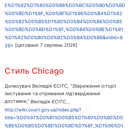
E%D1%82%D1%80%D0%B8%D0%BC%D0%B0%D0%BD
%D0%BD%D1%8F_%D0%BF%D1%96%D0%B4%D1%82
%D0%B2%D0%B5%D1%80%D0%B4%D0%B6%D0%B5
%D0%BD%D0%BD%D1%8F_%D0%B4%D0%BE%D1%81
%D1%82%D0%B0%D0%B2%D0%BA%D0%B8&oldid=8
> [цитовано 7 серпень 2026]
29
Стиль Chicago
Дописувачі Вікіпедія ЄСІТС, "Збереження історії
листування та отримання підтвердження
доставки,"
Вікіпедія ЄСІТС, ,
http://wiki.court.gov.ua/index.php?
title=%D0%97%D0%B1%D0%B5%D1%80%D0%B5%D0
%B6%D0%B5%D0%BD%D0%BD%D1%8F_%D1%96%D1