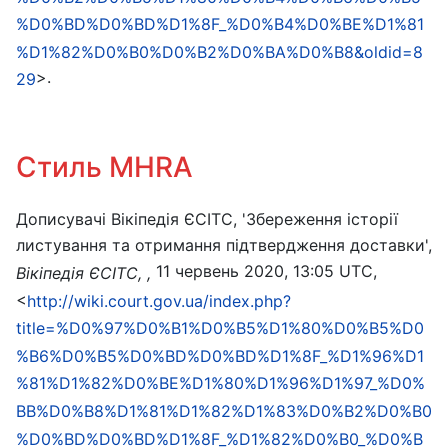
%D0%BD%D0%BD%D1%8F_%D0%B4%D0%BE%D1%81
%D1%82%D0%B0%D0%B2%D0%BA%D0%B8&oldid=8
>.
29
Стиль MHRA
Дописувачі Вікіпедія ЄСІТС, 'Збереження історії
листування та отримання підтвердження доставки',
11 червень 2020, 13:05 UTC,
Вікіпедія ЄСІТС, ,
<
http://wiki.court.gov.ua/index.php?
title=%D0%97%D0%B1%D0%B5%D1%80%D0%B5%D0
%B6%D0%B5%D0%BD%D0%BD%D1%8F_%D1%96%D1
%81%D1%82%D0%BE%D1%80%D1%96%D1%97_%D0%
BB%D0%B8%D1%81%D1%82%D1%83%D0%B2%D0%B0
%D0%BD%D0%BD%D1%8F_%D1%82%D0%B0_%D0%B