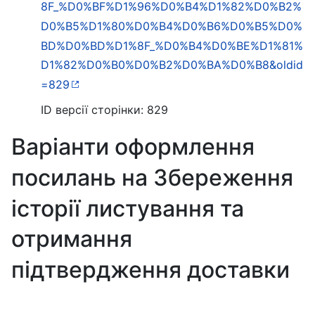
8F_%D0%BF%D1%96%D0%B4%D1%82%D0%B2%
D0%B5%D1%80%D0%B4%D0%B6%D0%B5%D0%
BD%D0%BD%D1%8F_%D0%B4%D0%BE%D1%81%
D1%82%D0%B0%D0%B2%D0%BA%D0%B8&oldid
=829
ID версії сторінки: 829
Варіанти оформлення
посилань на Збереження
історії листування та
отримання
підтвердження доставки