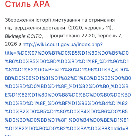
Стиль APA
Збереження історії листування та отримання
підтвердження доставки. (2020, червень 11).
. Процитовано 22:20, серпень 7,
Вікіпедія ЄСІТС,
2026 з
http://wiki.court.gov.ua/index.php?
title=%D0%97%D0%B1%D0%B5%D1%80%D0%B5%D0
%B6%D0%B5%D0%BD%D0%BD%D1%8F_%D1%96%D1
%81%D1%82%D0%BE%D1%80%D1%96%D1%97_%D0%
BB%D0%B8%D1%81%D1%82%D1%83%D0%B2%D0%B0
%D0%BD%D0%BD%D1%8F_%D1%82%D0%B0_%D0%B
E%D1%82%D1%80%D0%B8%D0%BC%D0%B0%D0%BD
%D0%BD%D1%8F_%D0%BF%D1%96%D0%B4%D1%82
%D0%B2%D0%B5%D1%80%D0%B4%D0%B6%D0%B5
%D0%BD%D0%BD%D1%8F_%D0%B4%D0%BE%D1%81
%D1%82%D0%B0%D0%B2%D0%BA%D0%B8&oldid=8