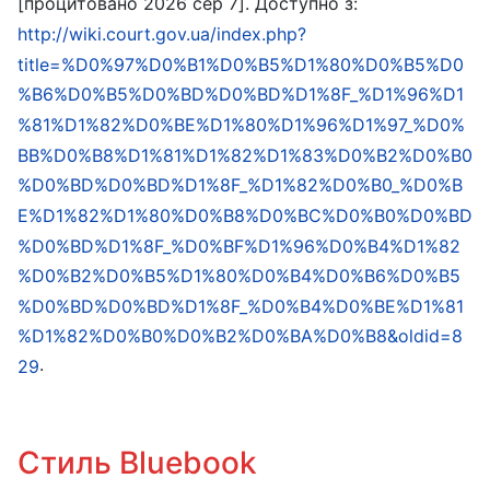
[процитовано 2026 сер 7]. Доступно з:
http://wiki.court.gov.ua/index.php?
title=%D0%97%D0%B1%D0%B5%D1%80%D0%B5%D0
%B6%D0%B5%D0%BD%D0%BD%D1%8F_%D1%96%D1
%81%D1%82%D0%BE%D1%80%D1%96%D1%97_%D0%
BB%D0%B8%D1%81%D1%82%D1%83%D0%B2%D0%B0
%D0%BD%D0%BD%D1%8F_%D1%82%D0%B0_%D0%B
E%D1%82%D1%80%D0%B8%D0%BC%D0%B0%D0%BD
%D0%BD%D1%8F_%D0%BF%D1%96%D0%B4%D1%82
%D0%B2%D0%B5%D1%80%D0%B4%D0%B6%D0%B5
%D0%BD%D0%BD%D1%8F_%D0%B4%D0%BE%D1%81
%D1%82%D0%B0%D0%B2%D0%BA%D0%B8&oldid=8
.
29
Стиль Bluebook