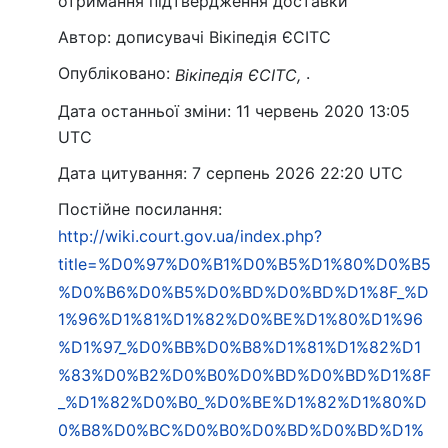
отримання підтвердження доставки
Автор: дописувачі Вікіпедія ЄСІТС
Опубліковано:
.
Вікіпедія ЄСІТС,
Дата останньої зміни: 11 червень 2020 13:05
UTC
Дата цитування: 7 серпень 2026 22:20 UTC
Постійне посилання:
http://wiki.court.gov.ua/index.php?
title=%D0%97%D0%B1%D0%B5%D1%80%D0%B5
%D0%B6%D0%B5%D0%BD%D0%BD%D1%8F_%D
1%96%D1%81%D1%82%D0%BE%D1%80%D1%96
%D1%97_%D0%BB%D0%B8%D1%81%D1%82%D1
%83%D0%B2%D0%B0%D0%BD%D0%BD%D1%8F
_%D1%82%D0%B0_%D0%BE%D1%82%D1%80%D
0%B8%D0%BC%D0%B0%D0%BD%D0%BD%D1%