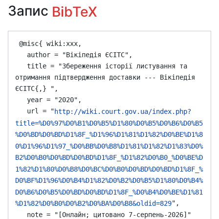
Запис
BibTeX
 @misc{ wiki:xxx,

   author = "Вікіпедія ЄСІТС",

   title = "Збереження історії листування та 
отримання підтвердження доставки --- Вікіпедія 
ЄСІТС{,} ",

   year = "2020",

   url = "
http://wiki.court.gov.ua/index.php?
title=%D0%97%D0%B1%D0%B5%D1%80%D0%B5%D0%B6%D0%B5
%D0%BD%D0%BD%D1%8F_%D1%96%D1%81%D1%82%D0%BE%D1%8
0%D1%96%D1%97_%D0%BB%D0%B8%D1%81%D1%82%D1%83%D0%
B2%D0%B0%D0%BD%D0%BD%D1%8F_%D1%82%D0%B0_%D0%BE%D
1%82%D1%80%D0%B8%D0%BC%D0%B0%D0%BD%D0%BD%D1%8F_%
D0%BF%D1%96%D0%B4%D1%82%D0%B2%D0%B5%D1%80%D0%B4%
D0%B6%D0%B5%D0%BD%D0%BD%D1%8F_%D0%B4%D0%BE%D1%81
",

%D1%82%D0%B0%D0%B2%D0%BA%D0%B8&oldid=829
   note = "[Онлайн; цитовано 7-серпень-2026]"
