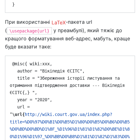
При використанні
-пакета url
LaTeX
(
у преамбулі), який тяжіє до
\usepackage{url}
кращого форматування веб-адрес, мабуть, краще
буде вказати таке:
 @misc{ wiki:xxx,

   author = "Вікіпедія ЄСІТС",

   title = "Збереження історії листування та 
отримання підтвердження доставки --- Вікіпедія 
ЄСІТС{,} ",

   year = "2020",

   url = 
"
\url{
http://wiki.court.gov.ua/index.php?
title=%D0%97%D0%B1%D0%B5%D1%80%D0%B5%D0%B6%D0%B5
%D0%BD%D0%BD%D1%8F_%D1%96%D1%81%D1%82%D0%BE%D1%8
0%D1%96%D1%97_%D0%BB%D0%B8%D1%81%D1%82%D1%83%D0%