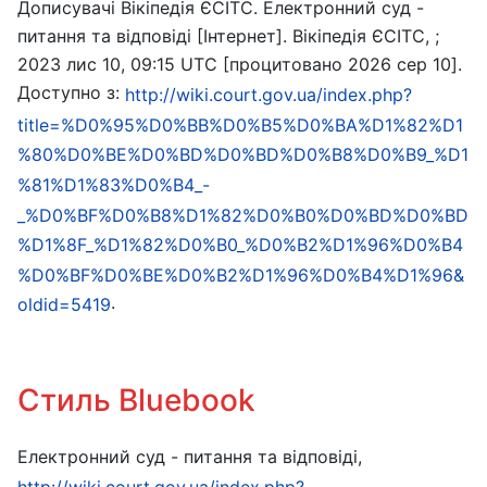
Дописувачі Вікіпедія ЄСІТС. Електронний суд -
питання та відповіді [Інтернет]. Вікіпедія ЄСІТС, ;
2023 лис 10, 09:15 UTC [процитовано 2026 сер 10].
Доступно з:
http://wiki.court.gov.ua/index.php?
title=%D0%95%D0%BB%D0%B5%D0%BA%D1%82%D1
%80%D0%BE%D0%BD%D0%BD%D0%B8%D0%B9_%D1
%81%D1%83%D0%B4_-
_%D0%BF%D0%B8%D1%82%D0%B0%D0%BD%D0%BD
%D1%8F_%D1%82%D0%B0_%D0%B2%D1%96%D0%B4
%D0%BF%D0%BE%D0%B2%D1%96%D0%B4%D1%96&
.
oldid=5419
Стиль Bluebook
Електронний суд - питання та відповіді,
http://wiki.court.gov.ua/index.php?