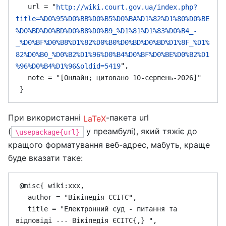
   url = "
http://wiki.court.gov.ua/index.php?
title=%D0%95%D0%BB%D0%B5%D0%BA%D1%82%D1%80%D0%BE
%D0%BD%D0%BD%D0%B8%D0%B9_%D1%81%D1%83%D0%B4_-
_%D0%BF%D0%B8%D1%82%D0%B0%D0%BD%D0%BD%D1%8F_%D1%
82%D0%B0_%D0%B2%D1%96%D0%B4%D0%BF%D0%BE%D0%B2%D1
",

%96%D0%B4%D1%96&oldid=5419
   note = "[Онлайн; цитовано 10-серпень-2026]"

При використанні
-пакета url
LaTeX
(
у преамбулі), який тяжіє до
\usepackage{url}
кращого форматування веб-адрес, мабуть, краще
буде вказати таке:
 @misc{ wiki:xxx,

   author = "Вікіпедія ЄСІТС",

   title = "Електронний суд - питання та 
відповіді --- Вікіпедія ЄСІТС{,} ",
