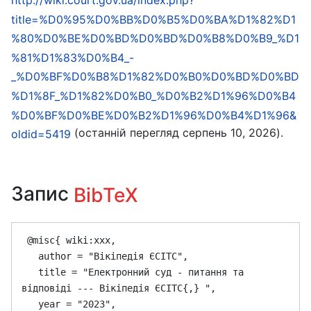
title=%D0%95%D0%BB%D0%B5%D0%BA%D1%82%D1
%80%D0%BE%D0%BD%D0%BD%D0%B8%D0%B9_%D1
%81%D1%83%D0%B4_-
_%D0%BF%D0%B8%D1%82%D0%B0%D0%BD%D0%BD
%D1%8F_%D1%82%D0%B0_%D0%B2%D1%96%D0%B4
%D0%BF%D0%BE%D0%B2%D1%96%D0%B4%D1%96&
(останній перегляд серпень 10, 2026).
oldid=5419
Запис
BibTeX
 @misc{ wiki:xxx,

   author = "Вікіпедія ЄСІТС",

   title = "Електронний суд - питання та 
відповіді --- Вікіпедія ЄСІТС{,} ",

   year = "2023",
