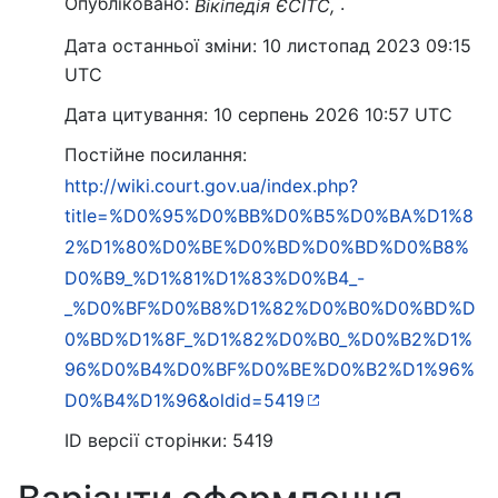
Опубліковано:
.
Вікіпедія ЄСІТС,
Дата останньої зміни: 10 листопад 2023 09:15
UTC
Дата цитування: 10 серпень 2026 10:57 UTC
Постійне посилання:
http://wiki.court.gov.ua/index.php?
title=%D0%95%D0%BB%D0%B5%D0%BA%D1%8
2%D1%80%D0%BE%D0%BD%D0%BD%D0%B8%
D0%B9_%D1%81%D1%83%D0%B4_-
_%D0%BF%D0%B8%D1%82%D0%B0%D0%BD%D
0%BD%D1%8F_%D1%82%D0%B0_%D0%B2%D1%
96%D0%B4%D0%BF%D0%BE%D0%B2%D1%96%
D0%B4%D1%96&oldid=5419
ID версії сторінки: 5419