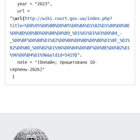
   year = "2023",

   url = 
"
\url{
http://wiki.court.gov.ua/index.php?
title=%D0%95%D0%BB%D0%B5%D0%BA%D1%82%D1%80%D0%BE
%D0%BD%D0%BD%D0%B8%D0%B9_%D1%81%D1%83%D0%B4_-
_%D0%BF%D0%B8%D1%82%D0%B0%D0%BD%D0%BD%D1%8F_%D1%
82%D0%B0_%D0%B2%D1%96%D0%B4%D0%BF%D0%BE%D0%B2%D1
",

%96%D0%B4%D1%96&oldid=5419
}
   note = "[Онлайн; процитовано 10-
серпень-2026]"
