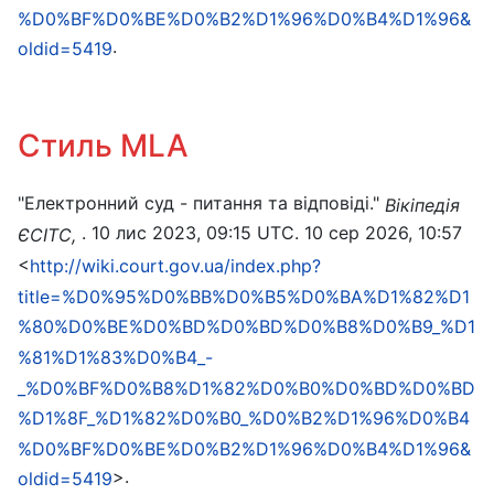
%D0%BF%D0%BE%D0%B2%D1%96%D0%B4%D1%96&
.
oldid=5419
Стиль MLA
"Електронний суд - питання та відповіді."
Вікіпедія
. 10 лис 2023, 09:15 UTC. 10 сер 2026, 10:57
ЄСІТС,
<
http://wiki.court.gov.ua/index.php?
title=%D0%95%D0%BB%D0%B5%D0%BA%D1%82%D1
%80%D0%BE%D0%BD%D0%BD%D0%B8%D0%B9_%D1
%81%D1%83%D0%B4_-
_%D0%BF%D0%B8%D1%82%D0%B0%D0%BD%D0%BD
%D1%8F_%D1%82%D0%B0_%D0%B2%D1%96%D0%B4
%D0%BF%D0%BE%D0%B2%D1%96%D0%B4%D1%96&
>.
oldid=5419