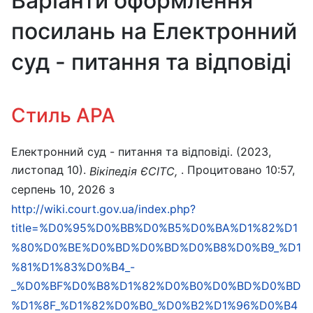
Варіанти оформлення
посилань на Електронний
суд - питання та відповіді
Стиль APA
Електронний суд - питання та відповіді. (2023,
листопад 10).
. Процитовано 10:57,
Вікіпедія ЄСІТС,
серпень 10, 2026 з
http://wiki.court.gov.ua/index.php?
title=%D0%95%D0%BB%D0%B5%D0%BA%D1%82%D1
%80%D0%BE%D0%BD%D0%BD%D0%B8%D0%B9_%D1
%81%D1%83%D0%B4_-
_%D0%BF%D0%B8%D1%82%D0%B0%D0%BD%D0%BD
%D1%8F_%D1%82%D0%B0_%D0%B2%D1%96%D0%B4