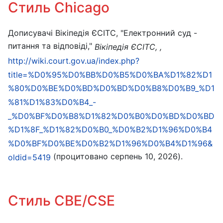
Стиль Chicago
Дописувачі Вікіпедія ЄСІТС, "Електронний суд -
питання та відповіді,"
Вікіпедія ЄСІТС, ,
http://wiki.court.gov.ua/index.php?
title=%D0%95%D0%BB%D0%B5%D0%BA%D1%82%D1
%80%D0%BE%D0%BD%D0%BD%D0%B8%D0%B9_%D1
%81%D1%83%D0%B4_-
_%D0%BF%D0%B8%D1%82%D0%B0%D0%BD%D0%BD
%D1%8F_%D1%82%D0%B0_%D0%B2%D1%96%D0%B4
%D0%BF%D0%BE%D0%B2%D1%96%D0%B4%D1%96&
(процитовано серпень 10, 2026).
oldid=5419
Стиль CBE/CSE