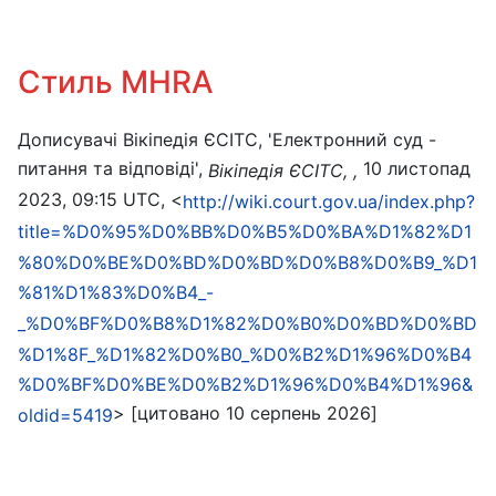
Стиль MHRA
Дописувачі Вікіпедія ЄСІТС, 'Електронний суд -
питання та відповіді',
10 листопад
Вікіпедія ЄСІТС, ,
2023, 09:15 UTC, <
http://wiki.court.gov.ua/index.php?
title=%D0%95%D0%BB%D0%B5%D0%BA%D1%82%D1
%80%D0%BE%D0%BD%D0%BD%D0%B8%D0%B9_%D1
%81%D1%83%D0%B4_-
_%D0%BF%D0%B8%D1%82%D0%B0%D0%BD%D0%BD
%D1%8F_%D1%82%D0%B0_%D0%B2%D1%96%D0%B4
%D0%BF%D0%BE%D0%B2%D1%96%D0%B4%D1%96&
> [цитовано 10 серпень 2026]
oldid=5419