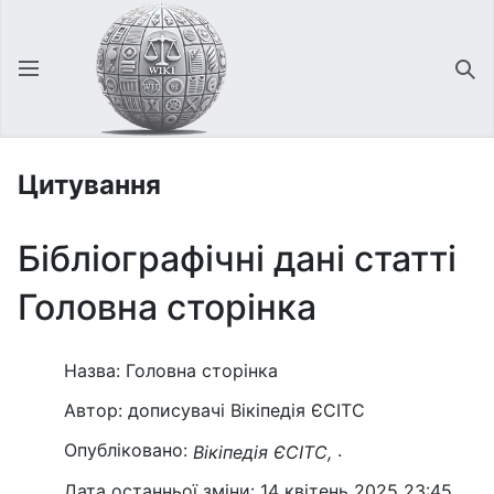
Відкрити головне меню
Зна
Цитування
Бібліографічні дані статті
Головна сторінка
Назва: Головна сторінка
Автор: дописувачі Вікіпедія ЄСІТС
Опубліковано:
.
Вікіпедія ЄСІТС,
Дата останньої зміни: 14 квітень 2025 23:45