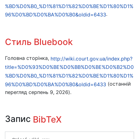
%BD%D0%B0_%D1%81%D1%82%D0%BE%D1%80%D1%
.
96%D0%BD%D0%BA%D0%B0&oldid=6433
Стиль Bluebook
Головна сторінка,
http://wiki.court.gov.ua/index.php?
title=%D0%93%D0%BE%D0%BB%D0%BE%D0%B2%D0
%BD%D0%B0_%D1%81%D1%82%D0%BE%D1%80%D1%
(останній
96%D0%BD%D0%BA%D0%B0&oldid=6433
перегляд серпень 9, 2026).
Запис
BibTeX