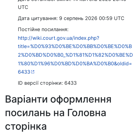
UTC
Дата цитування: 9 серпень 2026 00:59 UTC
Постійне посилання:
http://wiki.court.gov.ua/index.php?
title=%D0%93%D0%BE%D0%BB%D0%BE%D0%B
2%D0%BD%D0%B0_%D1%81%D1%82%D0%BE%D
1%80%D1%96%D0%BD%D0%BA%D0%B0&oldid=
6433
ID версії сторінки: 6433
Варіанти оформлення
посилань на Головна
сторінка