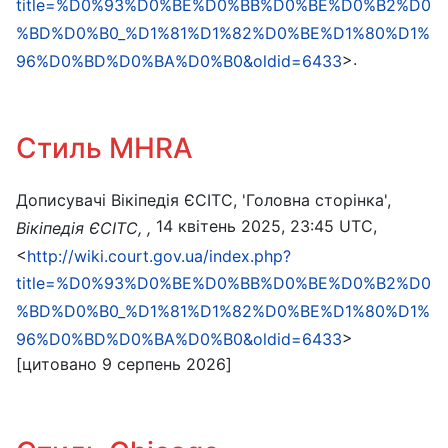
title=%D0%93%D0%BE%D0%BB%D0%BE%D0%B2%D0
%BD%D0%B0_%D1%81%D1%82%D0%BE%D1%80%D1%
>.
96%D0%BD%D0%BA%D0%B0&oldid=6433
Стиль MHRA
Дописувачі Вікіпедія ЄСІТС, 'Головна сторінка',
14 квітень 2025, 23:45 UTC,
Вікіпедія ЄСІТС, ,
<
http://wiki.court.gov.ua/index.php?
title=%D0%93%D0%BE%D0%BB%D0%BE%D0%B2%D0
%BD%D0%B0_%D1%81%D1%82%D0%BE%D1%80%D1%
>
96%D0%BD%D0%BA%D0%B0&oldid=6433
[цитовано 9 серпень 2026]