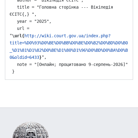
   title = "Головна сторінка --- Вікіпедія 
ЄСІТС{,} ",

   year = "2025",

   url = 
"
\url{
http://wiki.court.gov.ua/index.php?
title=%D0%93%D0%BE%D0%BB%D0%BE%D0%B2%D0%BD%D0%B0
_%D1%81%D1%82%D0%BE%D1%80%D1%96%D0%BD%D0%BA%D0%B
",

0&oldid=6433
}
   note = "[Онлайн; процитовано 9-серпень-2026]"
