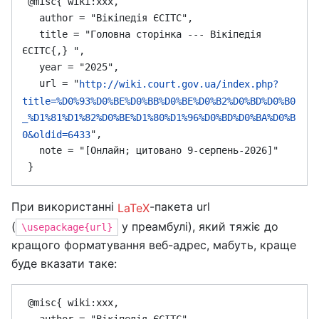
 @misc{ wiki:xxx,

   author = "Вікіпедія ЄСІТС",

   title = "Головна сторінка --- Вікіпедія 
ЄСІТС{,} ",

   year = "2025",

   url = "
http://wiki.court.gov.ua/index.php?
title=%D0%93%D0%BE%D0%BB%D0%BE%D0%B2%D0%BD%D0%B0
_%D1%81%D1%82%D0%BE%D1%80%D1%96%D0%BD%D0%BA%D0%B
",

0&oldid=6433
   note = "[Онлайн; цитовано 9-серпень-2026]"

При використанні
-пакета url
LaTeX
(
у преамбулі), який тяжіє до
\usepackage{url}
кращого форматування веб-адрес, мабуть, краще
буде вказати таке:
 @misc{ wiki:xxx,

   author = "Вікіпедія ЄСІТС",
