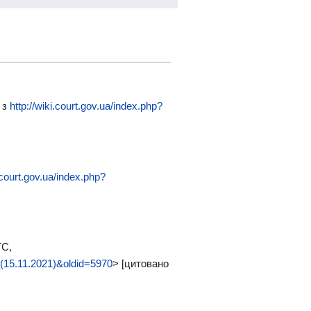
 з
http://wiki.court.gov.ua/index.php?
i.court.gov.ua/index.php?
TC,
5.11.2021)&oldid=5970
> [цитовано