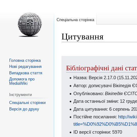
Спеціальна сторінка
Цитування
Перейти
Перейти
Головна сторінка
Бібліографічні дані стат
до
до
Нові редагування
Випадкова стаття
навігації
пошуку
Назва: Версія 2.17.0 (15.11.20
Допомога про
MediaWiki
Автор: дописувачі Вікіпедія 
Опубліковано:
Вікіпедія ЄСІТ
Інструменти
Дата останньої зміни: 12 груд
Спеціальні сторінки
Дата цитування: 6 серпень 20
Версія до друку
Постійне посилання:
http://wi
title=%D0%92%D0%B5%D1%80
ID версії сторінки: 5970