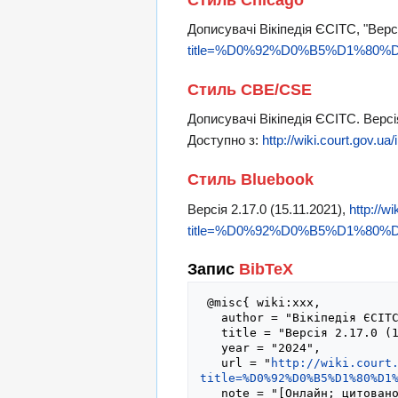
Дописувачі Вікіпедія ЄСІТС, "Версі
title=%D0%92%D0%B5%D1%80%D1
Стиль CBE/CSE
Дописувачі Вікіпедія ЄСІТС. Версія
Доступно з:
http://wiki.court.g
Стиль Bluebook
Версія 2.17.0 (15.11.2021),
http://w
title=%D0%92%D0%B5%D1%80%D1
Запис
BibTeX
 @misc{ wiki:xxx,

   author = "Вікіпедія ЄСІТС",

   title = "Версія 2.17.0 (15.11.2021) --- Вікіпедія ЄСІТС{,} ",

   year = "2024",

   url = "
http://wiki.court
title=%D0%92%D0%B5%D1%80%D1
   note = "[Онлайн; цитовано 6-серпень-2026]"
