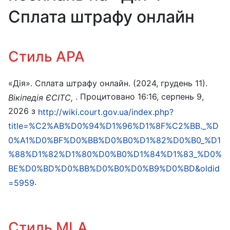
Сплата штрафу онлайн
Стиль APA
«Дія». Сплата штрафу онлайн. (2024, грудень 11).
. Процитовано 16:16, серпень 9,
Вікіпедія ЄСІТС,
2026 з
http://wiki.court.gov.ua/index.php?
title=%C2%AB%D0%94%D1%96%D1%8F%C2%BB._%D
0%A1%D0%BF%D0%BB%D0%B0%D1%82%D0%B0_%D1
%88%D1%82%D1%80%D0%B0%D1%84%D1%83_%D0%
BE%D0%BD%D0%BB%D0%B0%D0%B9%D0%BD&oldid
.
=5959
Стиль MLA