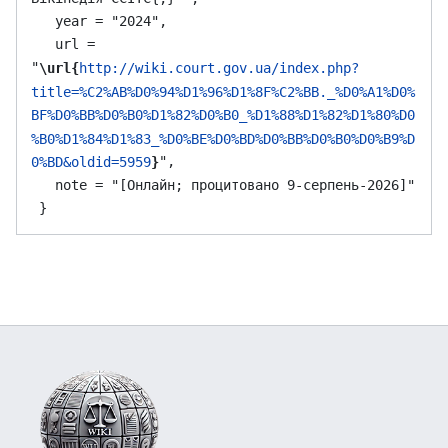
   year = "2024",

   url = 
"
\url{
http://wiki.court.gov.ua/index.php?
title=%C2%AB%D0%94%D1%96%D1%8F%C2%BB._%D0%A1%D0%
BF%D0%BB%D0%B0%D1%82%D0%B0_%D1%88%D1%82%D1%80%D0
%B0%D1%84%D1%83_%D0%BE%D0%BD%D0%BB%D0%B0%D0%B9%D
",

0%BD&oldid=5959
}
   note = "[Онлайн; процитовано 9-серпень-2026]"
