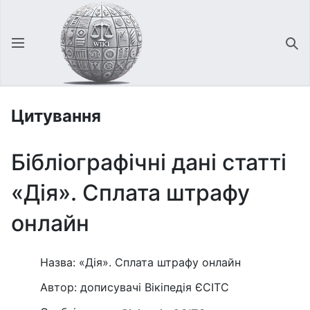
Відкрити головне меню
Зна
Цитування
Бібліографічні дані статті
«Дія». Сплата штрафу
онлайн
Назва: «Дія». Сплата штрафу онлайн
Автор: дописувачі Вікіпедія ЄСІТС