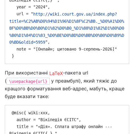
Вікіпедія ЄСІТС{,} ",

   year = "2024",

   url = "
http://wiki.court.gov.ua/index.php?
title=%C2%AB%D0%94%D1%96%D1%8F%C2%BB._%D0%A1%D0%
BF%D0%BB%D0%B0%D1%82%D0%B0_%D1%88%D1%82%D1%80%D0
%B0%D1%84%D1%83_%D0%BE%D0%BD%D0%BB%D0%B0%D0%B9%D
",

0%BD&oldid=5959
   note = "[Онлайн; цитовано 9-серпень-2026]"

При використанні
-пакета url
LaTeX
(
у преамбулі), який тяжіє до
\usepackage{url}
кращого форматування веб-адрес, мабуть, краще
буде вказати таке:
 @misc{ wiki:xxx,

   author = "Вікіпедія ЄСІТС",

   title = "«Дія». Сплата штрафу онлайн --- 
Вікіпедія ЄСІТС{,} ",
