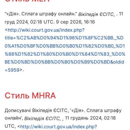
"«Дія». Сплата штрафу онлайн."
. 11
Вікіпедія ЄСІТС,
груд 2024, 02:18 UTC. 9 сер 2026, 16:16
<
http://wiki.court.gov.ua/index.php?
title=%C2%AB%D0%94%D1%96%D1%8F%C2%BB._%D
0%A1%D0%BF%D0%BB%D0%B0%D1%82%D0%B0_%D1
%88%D1%82%D1%80%D0%B0%D1%84%D1%83_%D0%
BE%D0%BD%D0%BB%D0%B0%D0%B9%D0%BD&oldid
>.
=5959
Стиль MHRA
Дописувачі Вікіпедія ЄСІТС, '«Дія». Сплата штрафу
онлайн',
11 грудень 2024, 02:18
Вікіпедія ЄСІТС, ,
UTC, <
http://wiki.court.gov.ua/index.php?