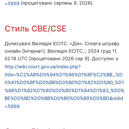
(процитовано серпень 9, 2026).
=5959
Стиль CBE/CSE
Дописувачі Вікіпедія ЄСІТС. «Дія». Сплата штрафу
онлайн [Інтернет]. Вікіпедія ЄСІТС, ; 2024 груд 11,
02:18 UTC [процитовано 2026 сер 9]. Доступно з:
http://wiki.court.gov.ua/index.php?
title=%C2%AB%D0%94%D1%96%D1%8F%C2%BB._%D
0%A1%D0%BF%D0%BB%D0%B0%D1%82%D0%B0_%D1
%88%D1%82%D1%80%D0%B0%D1%84%D1%83_%D0%
BE%D0%BD%D0%BB%D0%B0%D0%B9%D0%BD&oldid
.
=5959