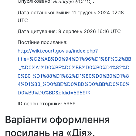
Опубліковано:
.
Вікіпедія ЄСІТС,
Дата останньої зміни: 11 грудень 2024 02:18
UTC
Дата цитування: 9 серпень 2026 16:16 UTC
Постійне посилання:
http://wiki.court.gov.ua/index.php?
title=%C2%AB%D0%94%D1%96%D1%8F%C2%BB
._%D0%A1%D0%BF%D0%BB%D0%B0%D1%82%D
0%B0_%D1%88%D1%82%D1%80%D0%B0%D1%8
4%D1%83_%D0%BE%D0%BD%D0%BB%D0%B0%
D0%B9%D0%BD&oldid=5959
ID версії сторінки: 5959
Варіанти оформлення
посилань на «Дія».