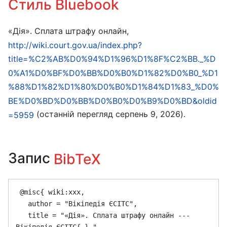
Стиль Bluebook
«Дія». Сплата штрафу онлайн,
http://wiki.court.gov.ua/index.php?
title=%C2%AB%D0%94%D1%96%D1%8F%C2%BB._%D
0%A1%D0%BF%D0%BB%D0%B0%D1%82%D0%B0_%D1
%88%D1%82%D1%80%D0%B0%D1%84%D1%83_%D0%
BE%D0%BD%D0%BB%D0%B0%D0%B9%D0%BD&oldid
(останній перегляд серпень 9, 2026).
=5959
Запис
BibTeX
 @misc{ wiki:xxx,

   author = "Вікіпедія ЄСІТС",

   title = "«Дія». Сплата штрафу онлайн --- 