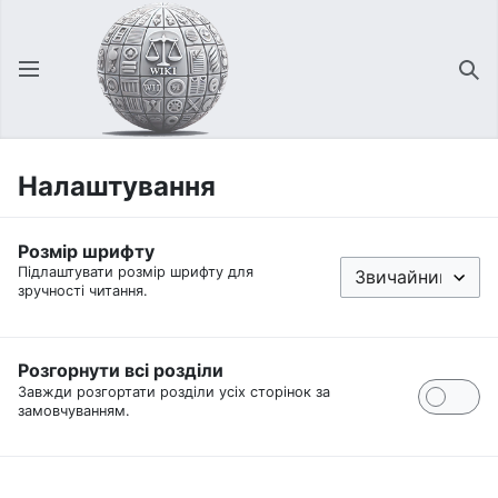
Відкрити головне меню
Зна
Налаштування
Розмір шрифту
Підлаштувати розмір шрифту для
зручності читання.
Розгорнути всі розділи
Завжди розгортати розділи усіх сторінок за
замовчуванням.