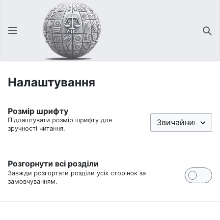
Відкрити головне меню
Зна
Налаштування
Розмір шрифту
Підлаштувати розмір шрифту для
зручності читання.
Розгорнути всі розділи
Завжди розгортати розділи усіх сторінок за
замовчуванням.