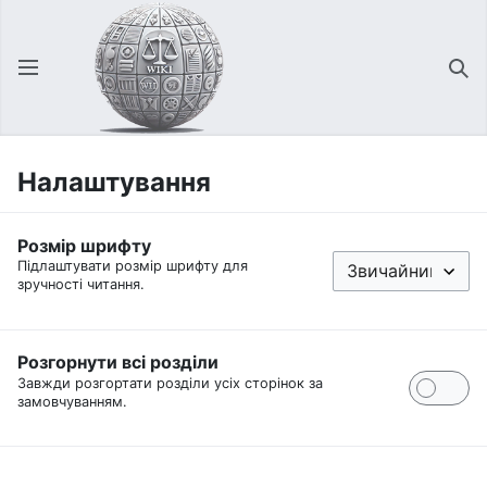
Відкрити головне меню
Зна
Налаштування
Розмір шрифту
Підлаштувати розмір шрифту для
зручності читання.
Розгорнути всі розділи
Завжди розгортати розділи усіх сторінок за
замовчуванням.