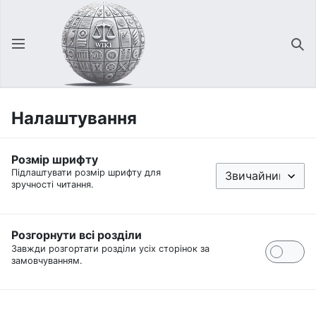
Відкрити головне меню
Зна
Налаштування
Розмір шрифту
Підлаштувати розмір шрифту для
зручності читання.
Розгорнути всі розділи
Завжди розгортати розділи усіх сторінок за
замовчуванням.