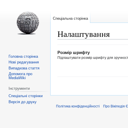
Спеціальна сторінка
Налаштування
Перейти
Перейти
Розмір шрифту
до
до
Головна сторінка
Підлаштувати розмір шрифту для зручност
навігації
пошуку
Нові редагування
Випадкова стаття
Допомога про
MediaWiki
Інструменти
Спеціальні сторінки
Версія до друку
Політика конфіденційності
Про Вікіпедія 