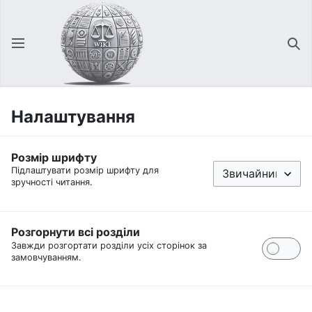
Відкрити головне меню
Зна
Налаштування
Розмір шрифту
Підлаштувати розмір шрифту для
зручності читання.
Розгорнути всі розділи
Завжди розгортати розділи усіх сторінок за
замовчуванням.