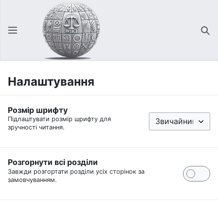
Відкрити головне меню
Зна
Налаштування
Розмір шрифту
Підлаштувати розмір шрифту для
зручності читання.
Розгорнути всі розділи
Завжди розгортати розділи усіх сторінок за
замовчуванням.