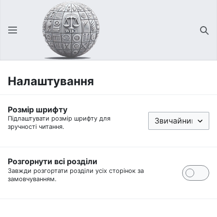
Відкрити головне меню
Зна
Налаштування
Розмір шрифту
Підлаштувати розмір шрифту для
зручності читання.
Розгорнути всі розділи
Завжди розгортати розділи усіх сторінок за
замовчуванням.