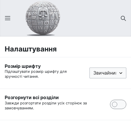
Відкрити головне меню
Зна
Налаштування
Розмір шрифту
Підлаштувати розмір шрифту для
зручності читання.
Розгорнути всі розділи
Завжди розгортати розділи усіх сторінок за
замовчуванням.