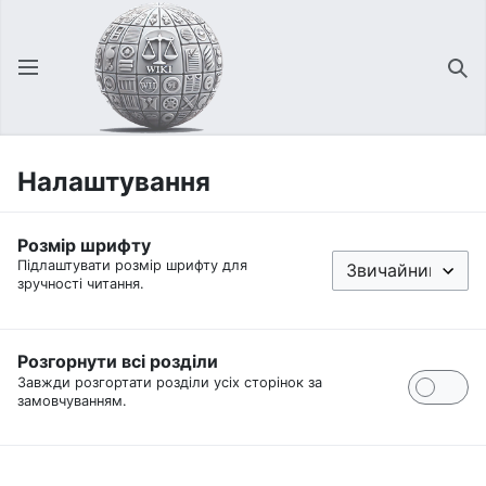
Відкрити головне меню
Зна
Налаштування
Розмір шрифту
Підлаштувати розмір шрифту для
зручності читання.
Розгорнути всі розділи
Завжди розгортати розділи усіх сторінок за
замовчуванням.