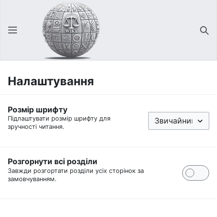
Відкрити головне меню
Зна
Налаштування
Розмір шрифту
Підлаштувати розмір шрифту для
зручності читання.
Розгорнути всі розділи
Завжди розгортати розділи усіх сторінок за
замовчуванням.