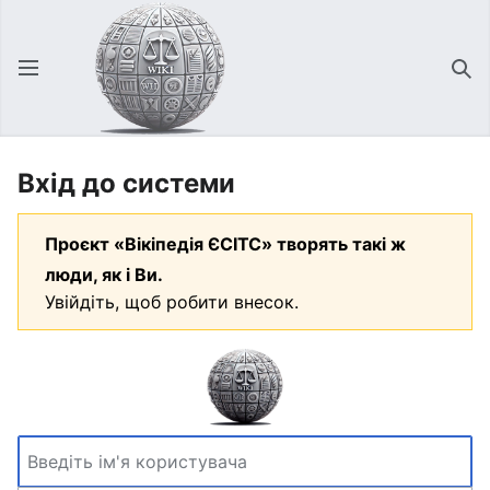
Відкрити головне меню
Зна
Вхід до системи
Проєкт «Вікіпедія ЄСІТС» творять такі ж
люди, як і Ви.
Увійдіть, щоб робити внесок.