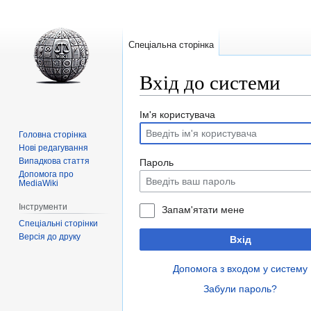
Спеціальна сторінка
Вхід до системи
Перейти
Перейти
Ім'я користувача
до
до
Головна сторінка
навігації
пошуку
Нові редагування
Випадкова стаття
Пароль
Допомога про
MediaWiki
Інструменти
Запам'ятати мене
Спеціальні сторінки
Версія до друку
Вхід
Допомога з входом у систему
Забули пароль?