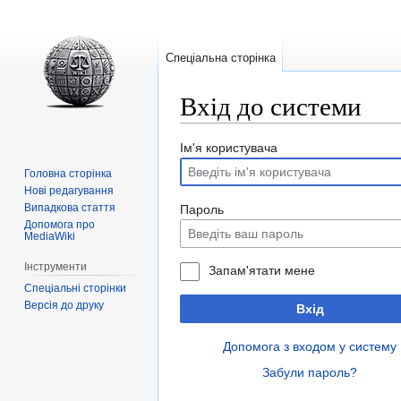
Спеціальна сторінка
Вхід до системи
Перейти
Перейти
Ім'я користувача
до
до
Головна сторінка
навігації
пошуку
Нові редагування
Випадкова стаття
Пароль
Допомога про
MediaWiki
Інструменти
Запам'ятати мене
Спеціальні сторінки
Версія до друку
Вхід
Допомога з входом у систему
Забули пароль?