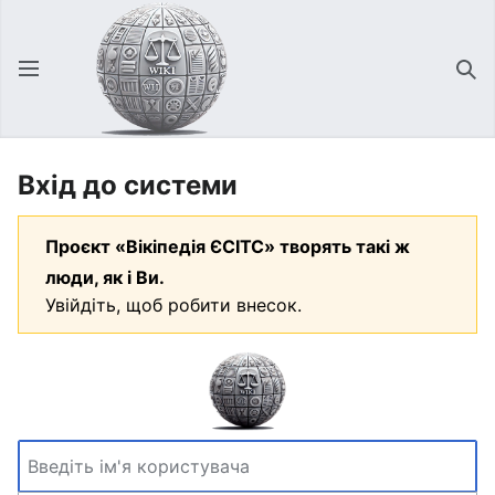
Відкрити головне меню
Зна
Вхід до системи
Проєкт «Вікіпедія ЄСІТС» творять такі ж
люди, як і Ви.
Увійдіть, щоб робити внесок.