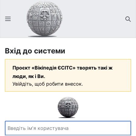
Відкрити головне меню
Зна
Вхід до системи
Проєкт «Вікіпедія ЄСІТС» творять такі ж
люди, як і Ви.
Увійдіть, щоб робити внесок.