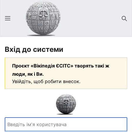
Відкрити головне меню
Зна
Вхід до системи
Проєкт «Вікіпедія ЄСІТС» творять такі ж
люди, як і Ви.
Увійдіть, щоб робити внесок.