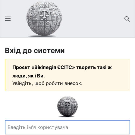
Відкрити головне меню
Зна
Вхід до системи
Проєкт «Вікіпедія ЄСІТС» творять такі ж
люди, як і Ви.
Увійдіть, щоб робити внесок.