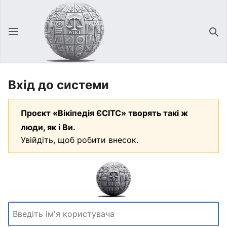
Відкрити головне меню
Зна
Вхід до системи
Проєкт «Вікіпедія ЄСІТС» творять такі ж
люди, як і Ви.
Увійдіть, щоб робити внесок.