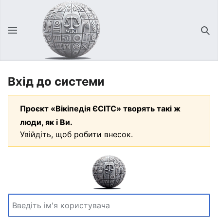
Відкрити головне меню
Зна
Вхід до системи
Проєкт «Вікіпедія ЄСІТС» творять такі ж
люди, як і Ви.
Увійдіть, щоб робити внесок.