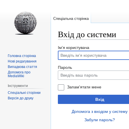
Спеціальна сторінка
Вхід до системи
Перейти
Перейти
Ім'я користувача
до
до
Головна сторінка
навігації
пошуку
Нові редагування
Випадкова стаття
Пароль
Допомога про
MediaWiki
Інструменти
Запам'ятати мене
Спеціальні сторінки
Версія до друку
Вхід
Допомога з входом у систему
Забули пароль?