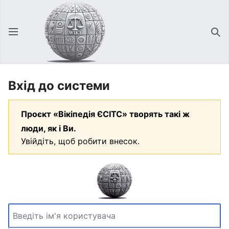
Відкрити головне меню
Зна
Вхід до системи
Проєкт «Вікіпедія ЄСІТС» творять такі ж
люди, як і Ви.
Увійдіть, щоб робити внесок.