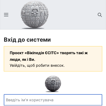
Відкрити головне меню
Зна
Вхід до системи
Проєкт «Вікіпедія ЄСІТС» творять такі ж
люди, як і Ви.
Увійдіть, щоб робити внесок.