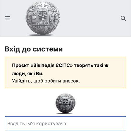
Відкрити головне меню
Зна
Вхід до системи
Проєкт «Вікіпедія ЄСІТС» творять такі ж
люди, як і Ви.
Увійдіть, щоб робити внесок.