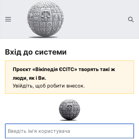
Відкрити головне меню
Зна
Вхід до системи
Проєкт «Вікіпедія ЄСІТС» творять такі ж
люди, як і Ви.
Увійдіть, щоб робити внесок.