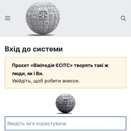
Відкрити головне меню
Зна
Вхід до системи
Проєкт «Вікіпедія ЄСІТС» творять такі ж
люди, як і Ви.
Увійдіть, щоб робити внесок.