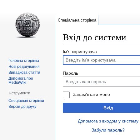
Спеціальна сторінка
Вхід до системи
Перейти
Перейти
Ім'я користувача
до
до
Головна сторінка
навігації
пошуку
Нові редагування
Випадкова стаття
Пароль
Допомога про
MediaWiki
Інструменти
Запам'ятати мене
Спеціальні сторінки
Версія до друку
Вхід
Допомога з входом у систему
Забули пароль?