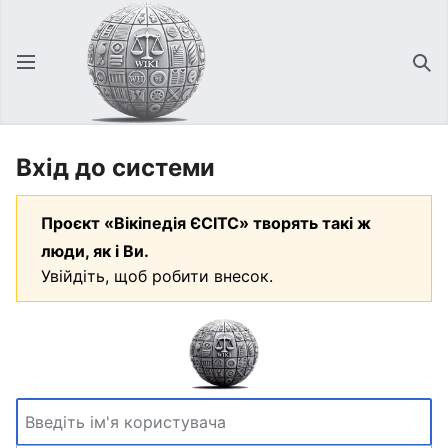
Відкрити головне меню
Зна
Вхід до системи
Проєкт «Вікіпедія ЄСІТС» творять такі ж
люди, як і Ви.
Увійдіть, щоб робити внесок.